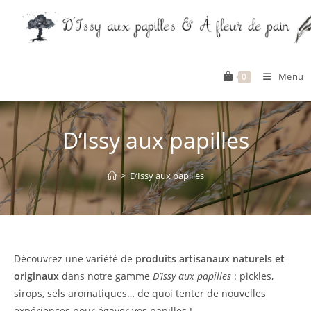
Skip
to
content
Menu
0
D’Issy aux papilles
>
D’Issy aux papilles
Découvrez une variété de
produits artisanaux naturels et
originaux
dans notre gamme
D’Issy aux papilles
: pickles,
sirops, sels aromatiques… de quoi tenter de nouvelles
expériences pour égayer vos papilles !