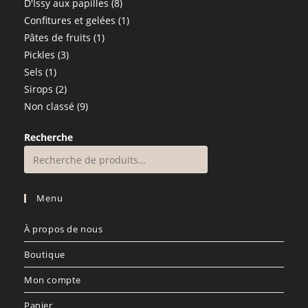
produit
8
D'Issy aux papilles
8
produits
1
Confitures et gelées
1
1
produit
Pâtes de fruits
1
3
produit
Pickles
3
1
produits
Sels
1
produit
2
Sirops
2
produits
9
Non classé
9
produits
Recherche
Menu
À propos de nous
Boutique
Mon compte
Panier