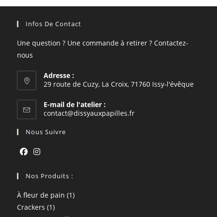
Infos De Contact
Une question ? Une commande à retirer ? Contactez-
nous
Adresse :
29 route de Cuzy, La Croix, 71760 Issy-l'évêque
E-mail de l'atelier :
S’ouvre
contact@dissyauxpapilles.fr
dans
votre
Nous Suivre
application
S’ouvre
S’ouvre
dans
Nos Produits :
dans
un
un
1
À fleur de pain
1
nouvel
nouvel
1
produit
Crackers
1
onglet
onglet