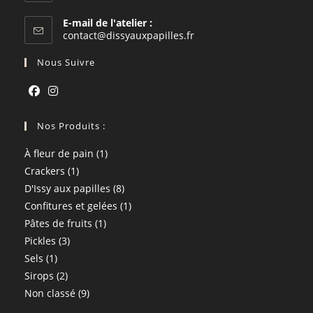
E-mail de l'atelier :
S’ouvre
contact@dissyauxpapilles.fr
dans
votre
Nous Suivre
application
S’ouvre
S’ouvre
dans
Nos Produits :
dans
un
un
1
À fleur de pain
1
nouvel
nouvel
1
produit
Crackers
1
onglet
onglet
produit
8
D'Issy aux papilles
8
produits
1
Confitures et gelées
1
1
produit
Pâtes de fruits
1
3
produit
Pickles
3
1
produits
Sels
1
produit
2
Sirops
2
produits
9
Non classé
9
produits