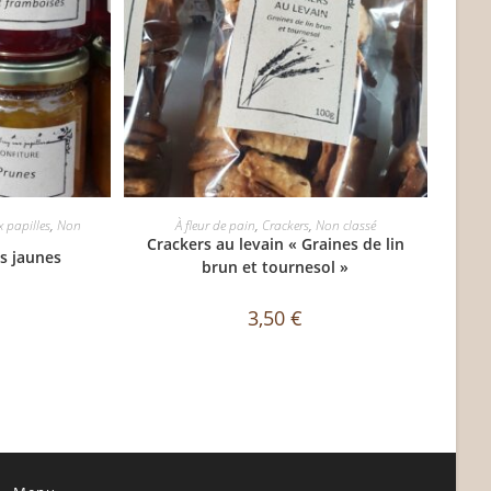
TE
AJOUTER AU PANIER
x papilles
,
Non
À fleur de pain
,
Crackers
,
Non classé
Crackers au levain « Graines de lin
s jaunes
brun et tournesol »
3,50
€