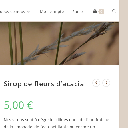
Toggle
ropos de nous
Mon compte
Panier
0
website
search
Sirop de fleurs d’acacia
5,00
€
Nos sirops sont à déguster dilués dans de l’eau fraiche,
de la limonade, de l’eau pétillante ou encore un