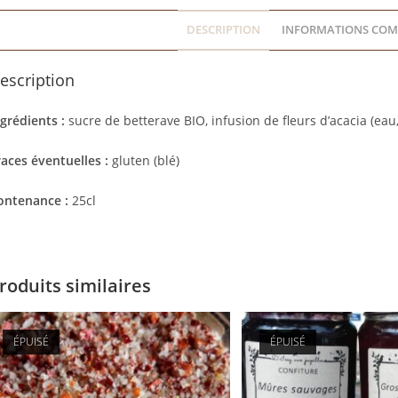
DESCRIPTION
INFORMATIONS COM
escription
grédients :
sucre de betterave BIO, infusion de fleurs d’acacia (eau, 
races éventuelles :
gluten (blé)
ontenance :
25cl
roduits similaires
ÉPUISÉ
ÉPUISÉ