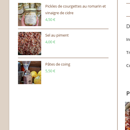
Pickles de courgettes au romarin et
vinaigre de cidre
4,50
€
D
Sel au piment
In
4,00
€
T
Pâtes de coing
C
5,50
€
P