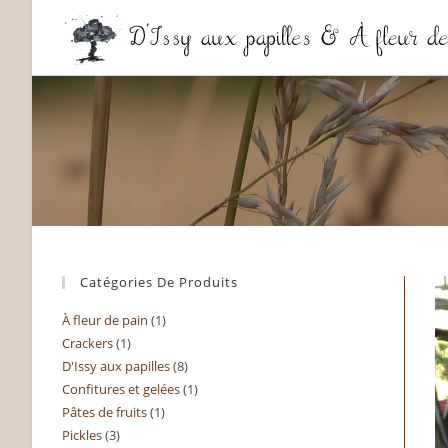
Skip
to
content
Catégories De Produits
À fleur de pain
1
1
Crackers
1
1
produit
D'Issy aux papilles
8
8
produit
Confitures et gelées
1
1
produits
Pâtes de fruits
1
1
produit
Pickles
3
3
produit