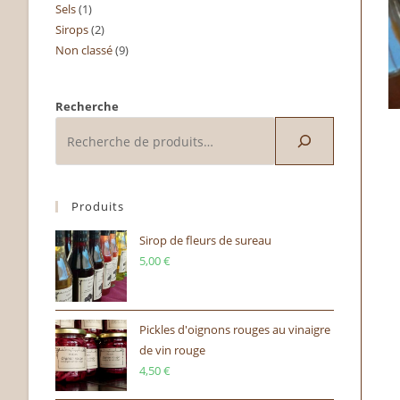
Sels
1
1
produits
Sirops
2
2
produit
Non classé
9
9
produits
produits
Recherche
Produits
Sirop de fleurs de sureau
5,00
€
Pickles d'oignons rouges au vinaigre
de vin rouge
4,50
€