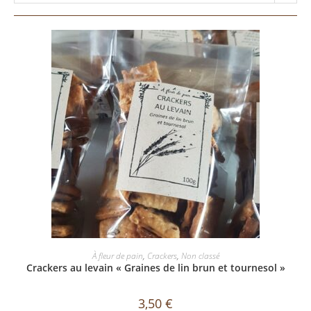
AJOUTER AU PANIER
À fleur de pain
,
Crackers
,
Non classé
Crackers au levain « Graines de lin brun et tournesol »
3,50
€