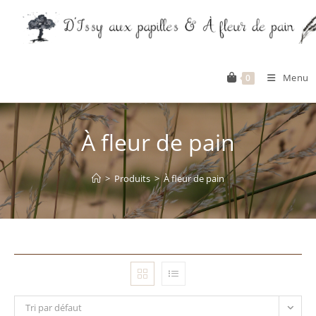
Skip
to
content
Menu
0
À fleur de pain
>
Produits
>
À fleur de pain
Tri par défaut