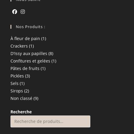
application
S’ouvre
S’ouvre
dans
Nos Produits :
dans
un
un
1
À fleur de pain
1
nouvel
nouvel
1
produit
Crackers
1
onglet
onglet
produit
8
D'Issy aux papilles
8
produits
1
Confitures et gelées
1
1
produit
Pâtes de fruits
1
3
produit
Pickles
3
1
produits
Sels
1
produit
2
Sirops
2
produits
9
Non classé
9
produits
Recherche