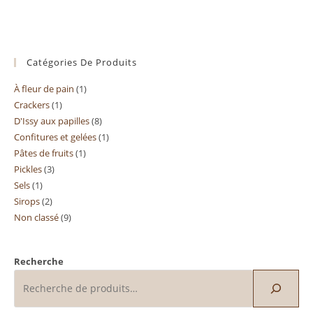
Catégories De Produits
À fleur de pain
1
1
Crackers
1
1
produit
D'Issy aux papilles
8
8
produit
Confitures et gelées
1
1
produits
Pâtes de fruits
1
1
produit
Pickles
3
3
produit
Sels
1
1
produits
Sirops
2
2
produit
Non classé
9
9
produits
produits
Recherche